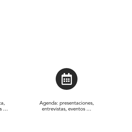
la va a ser llevada próximamente al
Asier Altuna. En 2018 obtuvo la
lman de la Biblioteca Pública de Nueva
í su cuarta novela,
La vida anterior de
tos han aparecido recientemente en
cas como
The New Yorker
o
The Paris
te escribe un podcast semanal en
o
Berria
. Kirmen Uribe y su familia viven
udad de Nueva York donde él imparte
reativa en la Universidad de Nueva York
ca,
Agenda: presentaciones,
os …
entrevistas, eventos …