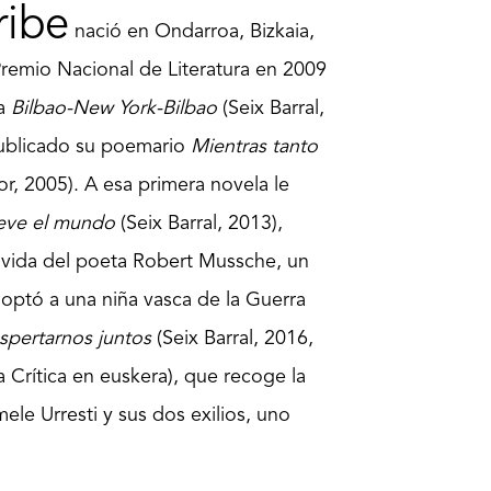
ribe
nació en Ondarroa, Bizkaia,
remio Nacional de Literatura en 2009
la
Bilbao-New York-Bilbao
(Seix Barral,
publicado su poemario
Mientras tanto
sor, 2005). A esa primera novela le
eve el mundo
(Seix Barral, 2013),
 vida del poeta Robert Mussche, un
doptó a una niña vasca de la Guerra
spertarnos juntos
(Seix Barral, 2016,
 Crítica en euskera), que recoge la
mele Urresti y sus dos exilios, uno
 Civil, y el otro económico, en la