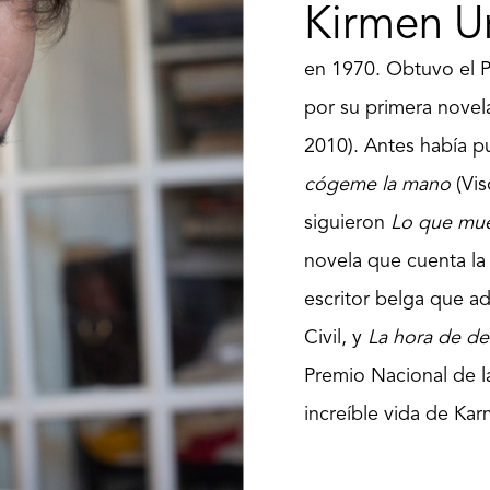
Kirmen U
en 1970. Obtuvo el P
por su primera nove
2010). Antes había 
cógeme la mano
(Vi
siguieron
Lo que mu
novela que cuenta la
escritor belga que a
Civil, y
La hora de de
Premio Nacional de la
increíble vida de Kar
político por la Guerra